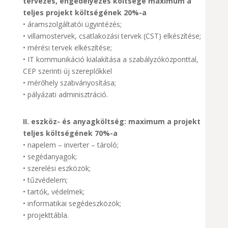
tervezés, engedélyezés költsége maximum a
teljes projekt költségének 20%-a
• áramszolgáltatói ügyintézés;
• villamostervek, csatlakozási tervek (CST) elkészítése;
• mérési tervek elkészítése;
• IT kommunikáció kialakítása a szabályzóközponttal,
CEP szerinti új szereplőkkel
• mérőhely szabványosítása;
• pályázati adminisztráció.
II. eszköz- és anyagköltség: maximum a projekt
teljes költségének 70%-a
• napelem – inverter – tároló;
• segédanyagok;
• szerelési eszközök;
• tűzvédelem;
• tartók, védelmek;
• informatikai segédeszközök;
• projekttábla.