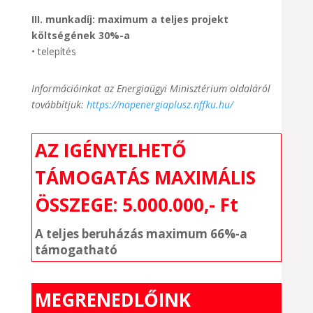
III. munkadíj: maximum a teljes projekt
költségének 30%-a
• telepítés
Információinkat az Energiaügyi Minisztérium oldaláról
továbbítjuk:
https://napenergiaplusz.nffku.hu/
AZ IGÉNYELHETŐ
TÁMOGATÁS MAXIMÁLIS
ÖSSZEGE: 5.000.000,- Ft
A teljes beruházás maximum 66%-a
támogatható
MEGRENEDLŐINK