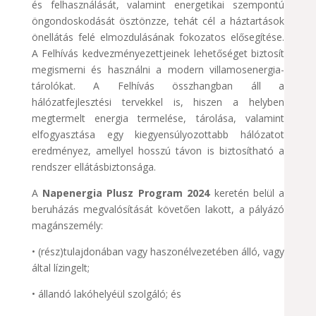
és felhasználását, valamint energetikai szempontú
öngondoskodását ösztönzze, tehát cél a háztartások
önellátás felé elmozdulásának fokozatos elősegítése.
A Felhívás kedvezményezettjeinek lehetőséget biztosít
megismerni és használni a modern villamosenergia-
tárolókat. A Felhívás összhangban áll a
hálózatfejlesztési tervekkel is, hiszen a helyben
megtermelt energia termelése, tárolása, valamint
elfogyasztása egy kiegyensúlyozottabb hálózatot
eredményez, amellyel hosszú távon is biztosítható a
rendszer ellátásbiztonsága.
A
Napenergia Plusz Program 2024
keretén belül a
beruházás megvalósítását követően lakott, a pályázó
magánszemély:
• (rész)tulajdonában vagy haszonélvezetében álló, vagy
által lízingelt;
• állandó lakóhelyéül szolgáló; és