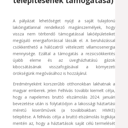
telepítésének támogatása)
A pályázat lehetőséget nyújt a saját tulajdonú
lakóingatlannal rendelkező magánszemélyek, hogy
vissza nem térítendő támogatással lakóépületeiket
megújuló energiaforrással lássák el. A beruházással
csökkenthető a hálózatról vételezett villamosenergia
mennyisége. Ezáltal a támogatás a rezsicsökkentés
újabb eleme és az üvegházhatású gázok
kibocsátásának visszafogásával a környezeti
örökségünk megóvásához is hozzájárul.
Eredményeként korszerűbb otthonokban lakhatnak a
magyar emberek. Jelen Felhívás további kiemelt célja,
hogy a napelemes bruttó elszámolás 2024. januári
bevezetése után is folytatódjon a lakossági háztartási
méretű kiserőművek (a továbbiakban: HMKE)
telepítése. A felhívás célja a bruttó elszámolás logikája
mentén az, hogy a háztartások saját célú termelését