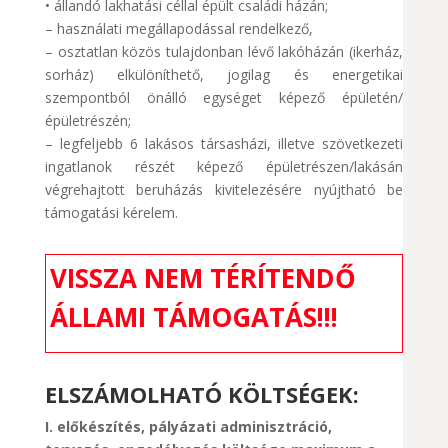
• állandó lakhatási céllal épült családi házán;
– használati megállapodással rendelkező,
– osztatlan közös tulajdonban lévő lakóházán (ikerház,
sorház) elkülöníthető, jogilag és energetikai
szempontból önálló egységet képező épületén/
épületrészén;
– legfeljebb 6 lakásos társasházi, illetve szövetkezeti
ingatlanok részét képező épületrészen/lakásán
végrehajtott beruházás kivitelezésére nyújtható be
támogatási kérelem.
VISSZA NEM TÉRÍTENDŐ
ÁLLAMI TÁMOGATÁS!!!
ELSZÁMOLHATÓ KÖLTSÉGEK:
I. előkészítés, pályázati adminisztráció,