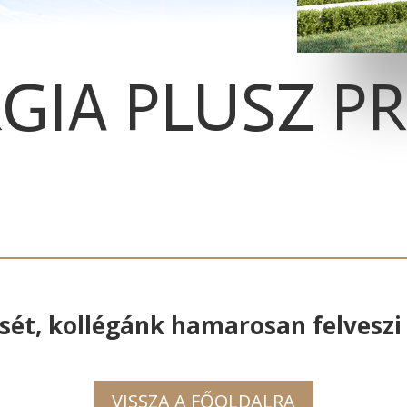
GIA PLUSZ 
sét, kollégánk hamarosan felveszi 
VISSZA A FŐOLDALRA