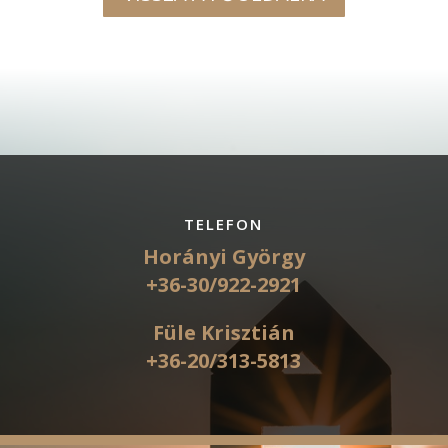
TELEFON
Horányi György
+36-30/922-2921
Füle Krisztián
+36-20/313-5813